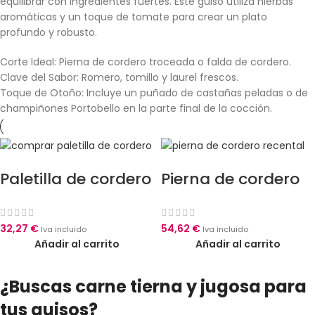
equilibrar con ingredientes fuertes. Este guiso utiliza hierbas
aromáticas y un toque de tomate para crear un plato
profundo y robusto.
Corte Ideal: Pierna de cordero troceada o falda de cordero.
Clave del Sabor: Romero, tomillo y laurel frescos.
Toque de Otoño: Incluye un puñado de castañas peladas o de
champiñones Portobello en la parte final de la cocción.
Paletilla de cordero
Pierna de cordero
recental – 1,1 kg-1,3
recental – 1,9 kg-
kg
2,2 kg
32,27
€
54,62
€
Iva incluido
Iva incluido
Añadir al carrito
Añadir al carrito
¿Buscas carne tierna y jugosa para
tus guisos?