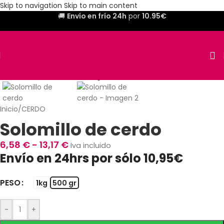
Skip to navigation
Skip to main content
🚚
Envío en frío 24h
por
10.95€
Inicio
/
CERDO
Solomillo de cerdo
6,58
€
-
13,17
€
Iva incluido
Envío en 24hrs por sólo 10,95€
PESO
1kg
500 gr
-
+