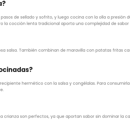
da?
 pasos de sellado y sofrito, y luego cocina con la olla a presión
ero la cocción lenta tradicional aporta una complejidad de sabor 
?
osa salsa. También combinan de maravilla con patatas fritas cas
 cocinadas?
recipiente hermético con la salsa y congélalas. Para consumirla
e.
ja crianza son perfectos, ya que aportan sabor sin dominar la ca