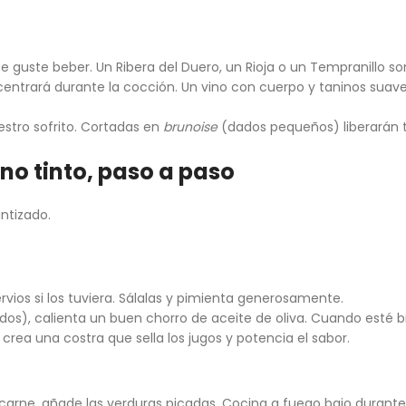
ue te guste beber. Un Ribera del Duero, un Rioja o un Tempranillo s
ncentrará durante la cocción. Un vino con cuerpo y taninos suave
estro sofrito. Cortadas en
brunoise
(dados pequeños) liberarán 
ino tinto, paso a paso
antizado.
ervios si los tuviera. Sálalas y pimienta generosamente.
dos), calienta un buen chorro de aceite de oliva. Cuando esté bi
 crea una costra que sella los jugos y potencia el sabor.
la carne, añade las verduras picadas. Cocina a fuego bajo durante