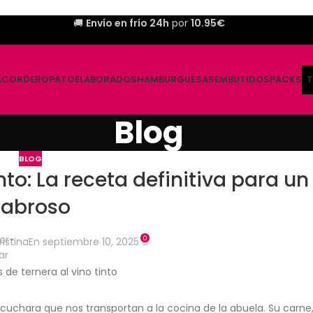
🚚
Envío en frío 24h
por
10.95€
A
CORDERO
PATO
ELABORADOS
HAMBURGUESAS
EMBUTIDOS
PACKS
T
Blog
BLOG
into: La receta definitiva para un
sabroso
0
ristina
En septiembre 10, 2025
de cuchara que nos transportan a la cocina de la abuela. Su carne