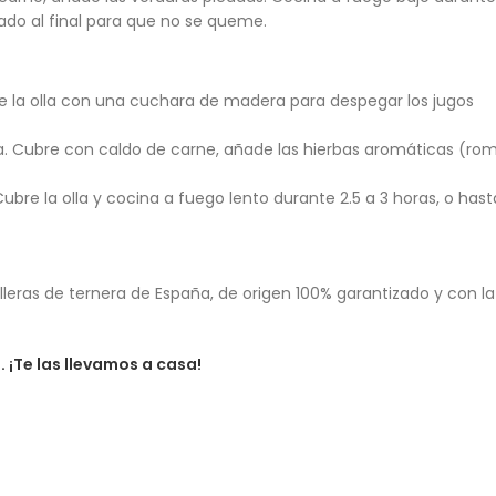
cado al final para que no se queme.
o de la olla con una cuchara de madera para despegar los jugos
lla. Cubre con caldo de carne, añade las hierbas aromáticas (rom
Cubre la olla y cocina a fuego lento durante 2.5 a 3 horas, o hast
illeras de ternera de España, de origen 100% garantizado y con l
. ¡Te las llevamos a casa!