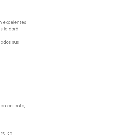
on excelentes
s le dará
todos sus
en caliente,
 15-20