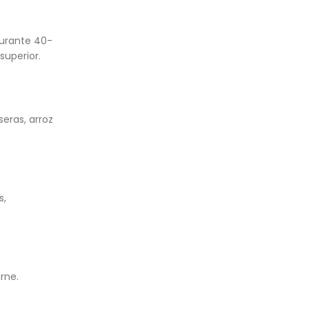
 durante 40-
superior.
eras, arroz
s,
rne.