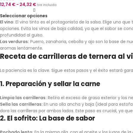
12,74
€
-
24,32
€
Iva incluido
Seleccionar opciones
El vino
: El vino tinto es el protagonista de la salsa. Elige uno q
opciones. Evita los vinos de baja calidad, ya que el sabor se co
profundidad al guiso.
Las verduras:
Puerro, zanahoria, cebolla y ajo son la base de nu
aromas lentamente.
Receta de carrilleras de ternera al v
La paciencia es la clave. Sigue estos pasos y el éxito estará gar
1. Preparación y sellar la carne
Limpia las carrilleras:
Retira el exceso de grasa exterior y los n
Sella las carrilleras:
En una olla ancha y baja (ideal para estofa
dora las carrilleras por ambos lados. Este paso es crucial, ya que
2. El sofrito: La base de sabor
Pochado lento
: En la misma olla, con el aceite y los jugos de 