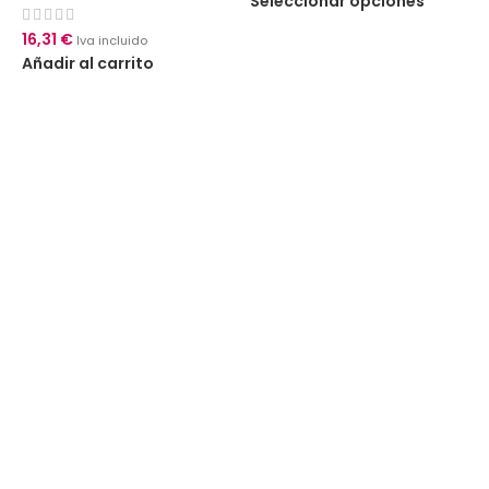
Seleccionar opciones
16,31
€
Iva incluido
Añadir al carrito
7
A