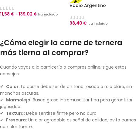
añojoentera – 5 kg-6 kg
Vacío Argentino
11,58
€
-
139,02
€
Iva incluido
SELECCIONAR OPCIONES
98,40
€
Iva incluido
AÑADIR AL CARRITO
¿Cómo elegir la carne de ternera
más tierna al comprar?
Cuando vayas a la carnicería o compres online, sigue estos
consejos:
✔ ️
Color:
La carne debe ser de un tono rosado o rojo claro, sin
manchas oscuras.
✔ ️
Marmolejo:
Busca grasa intramuscular fina para garantizar
jugosidad.
✔ ️
Textura:
Debe sentirse firme pero no dura.
✔ ️
Frescura:
Un olor agradable es señal de calidad; evita carnes
con olor fuerte.