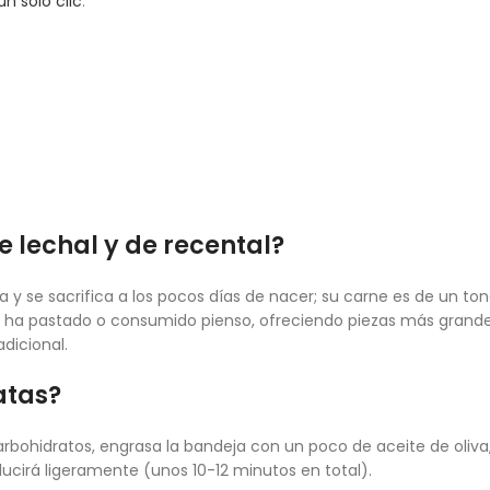
n solo clic
.
e lechal y de recental?
 se sacrifica a los pocos días de nacer; su carne es de un ton
 ha pastado o consumido pienso, ofreciendo piezas más grande
dicional.
atas?
rbohidratos, engrasa la bandeja con un poco de aceite de oliva,
ucirá ligeramente (unos 10-12 minutos en total).