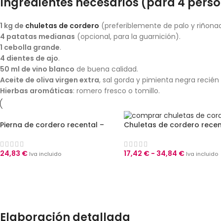
Ingredientes necesarios (para 4 pers
1 kg de
chuletas de cordero
(preferiblemente de palo y riñona
4 patatas medianas
(opcional, para la guarnición).
1 cebolla grande
.
4 dientes de ajo
.
50 ml de vino blanco
de buena calidad.
Aceite de oliva virgen extra
, sal gorda y pimienta negra recién
Hierbas aromáticas
: romero fresco o tomillo.
Pierna de cordero recental –
Chuletas de cordero recen
en chuletas
24,83
€
17,42
€
-
34,84
€
Iva incluido
Iva incluido
AÑADIR AL CARRITO
SELECCIONAR OPCIONES
Elaboración detallada