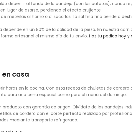
caldo deben ir al fondo de la bandeja (con las patatas), nunca r
en lugar de asarse, perdiendo el efecto crujiente.
de meterlas al horno o al sacarlas. La sal fina fina tiende a desh
ta depende en un 80% de la calidad de la pieza. En nuestra carni
 forma artesanal el mismo día de tu envío.
Haz tu pedido hoy y 
o en casa
rir horas en la cocina. Con esta receta de chuletas de cordero 
nto para una cena especial como para el menú del domingo.
n producto con garantía de origen. Olvídate de las bandejas indu
illas de cordero con el corte perfecto realizado por profesiona
adas mediante transporte refrigerado.