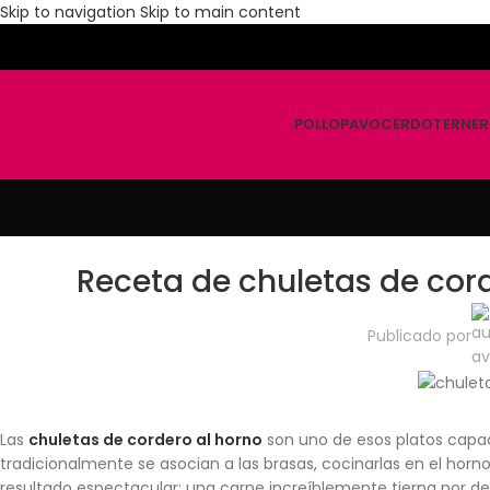
Skip to navigation
Skip to main content
POLLO
PAVO
CERDO
TERNER
Receta de chuletas de cord
Publicado por
Las
chuletas de cordero al horno
son uno de esos platos capa
tradicionalmente se asocian a las brasas, cocinarlas en el hor
resultado espectacular: una carne increíblemente tierna por de