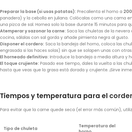
Preparar la base (si usas patatas):
Precalienta el horno a
200
panadera) y la cebolla en juliana. Colócalas como una cama en l
una pizca de sal. Hornea solo la base durante 15 minutos para 
Atemperar y sazonar la carne:
Saca las chuletas de la nevera
cocina, sálalas con sal gorda y añade pimienta negra al gusto.
Disponer el cordero:
Saca la bandeja del horno, coloca las ch
engrasada si las haces solas) sin que se solapen unas con otra
El horneado definitivo:
Introduce la bandeja a media altura y 
El toque crujiente:
Pasado ese tiempo, dales la vuelta a las chu
hasta que veas que la grasa está dorada y crujiente. ¡Sirve in
Tiempos y temperatura para el
corde
Para evitar que la carne quede seca (el error más común), utili
Temperatura del
Tipo de chuleta
horno