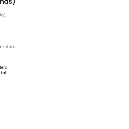
onas)
da).
 molida.
tal