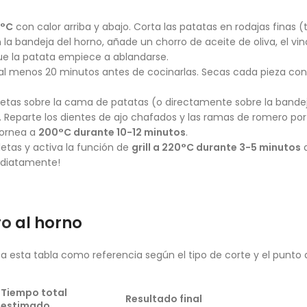
°C
con calor arriba y abajo. Corta las patatas en rodajas finas (
a bandeja del horno, añade un chorro de aceite de oliva, el vin
que la patata empiece a ablandarse.
 al menos 20 minutos antes de cocinarlas. Secas cada pieza con
uletas sobre la cama de patatas (o directamente sobre la bande
s. Reparte los dientes de ajo chafados y las ramas de romero po
hornea a
200°C durante 10-12 minutos
.
letas y activa la función de
grill a 220°C durante 3-5 minutos
a
mediatamente!
ro
al horno
za esta tabla como referencia según el tipo de corte y el punto
Tiempo total
Resultado final
estimado