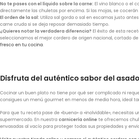
No te pases con el líquido sobre la carne:
El vino blanco o el 
directamente las chuletas por encima. Si las mojas, se cocerán 
El orden de la sal:
Utiliza sal gorda o sal en escamas justo antes 
carne cruda si se deja reposar demasiado tiempo.
¿Quieres notar la verdadera diferencia?
El éxito de esta rece
seleccionamos el mejor cordero de origen nacional, cortado de
fresco en tu cocina
.
Disfruta del auténtico sabor del asad
Cocinar un buen plato no tiene por qué ser complicado ni reque
consigues un menú gourmet en menos de media hora, ideal ta
Para que tu receta pase de «buena» a «inolvidable», necesitas u
supermercado. En nuestra
carnicería online
te ofrecemos chulet
envasadas al vacío para proteger todas sus propiedades y envi