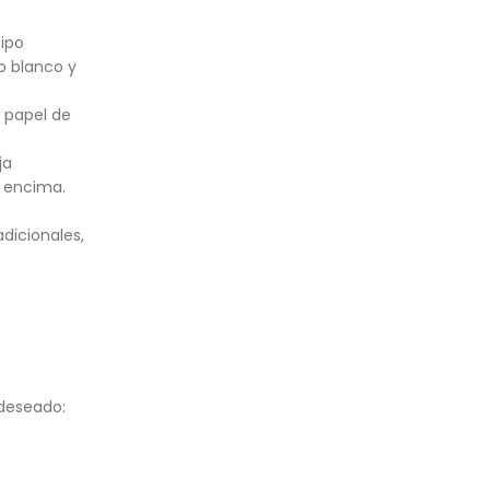
tipo
o blanco y
 papel de
ja
r encima.
dicionales,
 deseado: