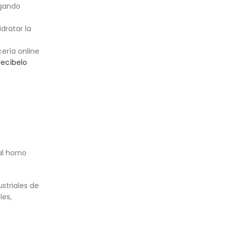
egando
idratar la
cería online
recíbelo
al horno
striales de
les,