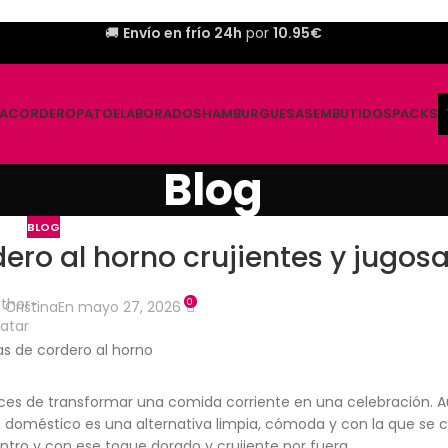
🚚
Envío en frío 24h
por
10.95€
A
CORDERO
PATO
ELABORADOS
HAMBURGUESAS
EMBUTIDOS
PACKS
Blog
BLOG
ero al horno crujientes y jugos
0
Cristina
En mayo 27, 2026
ces de transformar una comida corriente en una celebración. 
no doméstico es una alternativa limpia, cómoda y con la que se 
ntro y con ese toque dorado y crujiente por fuera.