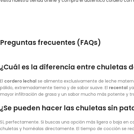
Visita nuestra tienda online y compra el auténtico cordero con u
Preguntas frecuentes (FAQs)
¿Cuál es la diferencia entre chuletas d
El
cordero lechal
se alimenta exclusivamente de leche materna y
pálido, extremadamente tierna y de sabor suave. El
recental
ya
mayor infiltración de grasa y un sabor mucho más potente y tra
¿Se pueden hacer las chuletas sin pat
Sí, perfectamente. Si buscas una opción más ligera o baja en ca
chuletas y hornéalas directamente. El tiempo de cocción se red