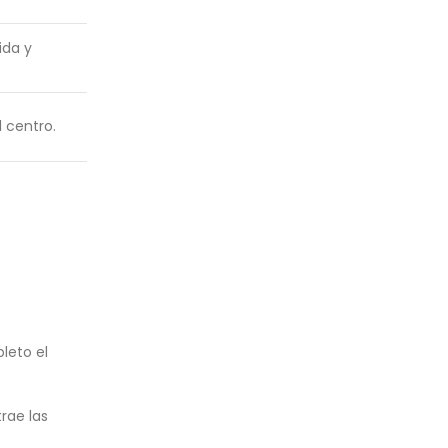
ida y
 centro.
leto el
rae las