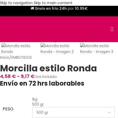
Skip to navigation
Skip to main content
🚚
Envío en frío 24h
por
10.95€
Inicio
/
EMBUTIDOS
Morcilla estilo Ronda
4,58
€
-
9,17
€
Iva incluido
Envío en 72 hrs laborables
1kg
500 gr
PESO