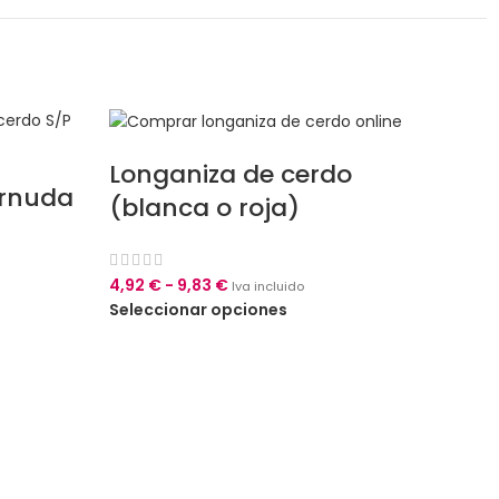
Longaniza de cerdo
arnuda
(blanca o roja)
4,92
€
-
9,83
€
Iva incluido
Seleccionar opciones