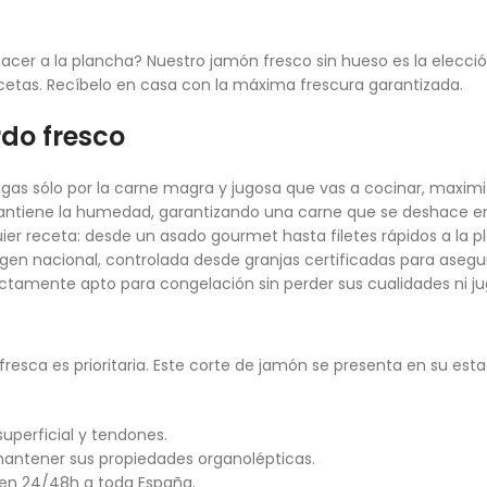
cer a la plancha? Nuestro jamón fresco sin hueso es la elección
recetas. Recíbelo en casa con la máxima frescura garantizada.
rdo fresco
Pagas sólo por la carne magra y jugosa que vas a cocinar, maxim
Mantiene la humedad, garantizando una carne que se deshace en
uier receta: desde un asado gourmet hasta filetes rápidos a la p
en nacional, controlada desde granjas certificadas para asegur
ectamente apto para congelación sin perder sus cualidades ni ju
esca es prioritaria. Este corte de jamón se presenta en su est
superficial y tendones.
mantener sus propiedades organolépticas.
 en 24/48h a toda España.