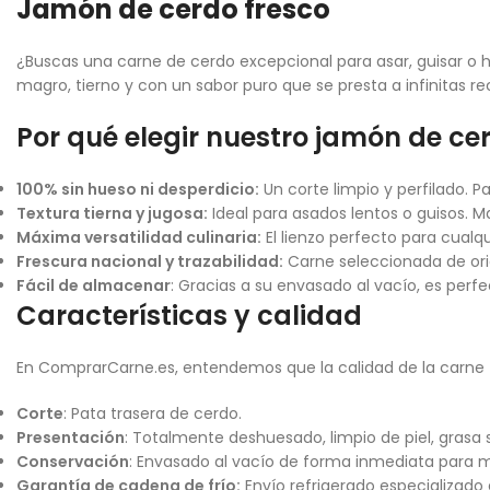
Jamón de cerdo fresco
¿Buscas una carne de cerdo excepcional para asar, guisar o ha
magro, tierno y con un sabor puro que se presta a infinitas 
Por qué elegir nuestro jamón de ce
100% sin hueso ni desperdicio:
Un corte limpio y perfilado. 
Textura tierna y jugosa:
Ideal para asados lentos o guisos. 
Máxima versatilidad culinaria:
El lienzo perfecto para cualq
Frescura nacional y trazabilidad:
Carne seleccionada de orig
Fácil de almacenar
: Gracias a su envasado al vacío, es perf
Características y calidad
En ComprarCarne.es, entendemos que la calidad de la carne fr
Corte
: Pata trasera de cerdo.
Presentación
: Totalmente deshuesado, limpio de piel, grasa 
Conservación
: Envasado al vacío de forma inmediata para 
Garantía de cadena de frío:
Envío refrigerado especializado