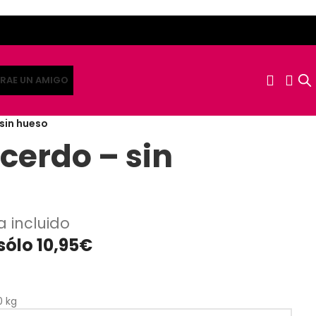
RAE UN AMIGO
sin hueso
cerdo – sin
a incluido
sólo 10,95€
0 kg