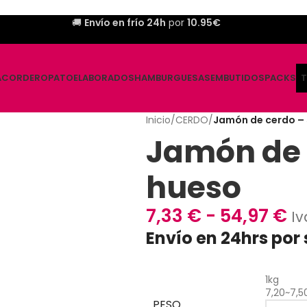
🚚
Envío en frío 24h
por
10.95€
A
CORDERO
PATO
ELABORADOS
HAMBURGUESAS
EMBUTIDOS
PACKS
T
Inicio
/
CERDO
/
Jamón de cerdo – 
Jamón de 
hueso
7,33
€
-
54,97
€
Iv
Envío en 24hrs por 
1kg
7,20~7,5
PESO