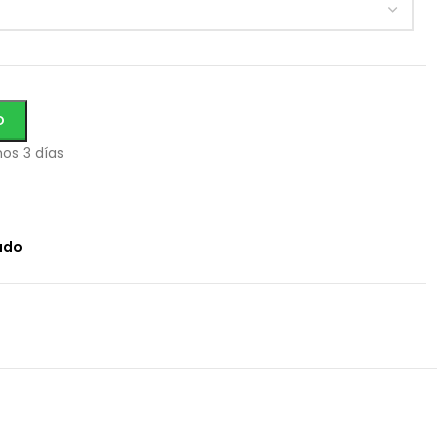
O
os 3 días
ado