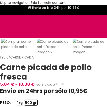
Skip to navigation
Skip to main content
🚚
Envío en frío 24h
por
10.95€
Inicio
/
CARNE PICADA
Carne picada de pollo
fresca
5,04
€
-
10,08
€
Iva incluido
Envío en 24hrs por sólo 10,95€
PESO
1kg
500 gr