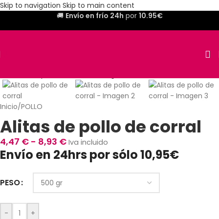
Skip to navigation
Skip to main content
🚚
Envío en frío 24h
por
10.95€
Inicio
/
POLLO
Alitas de pollo de corral
4,47
€
-
8,93
€
Iva incluido
Envío en 24hrs por sólo 10,95€
PESO
-
+